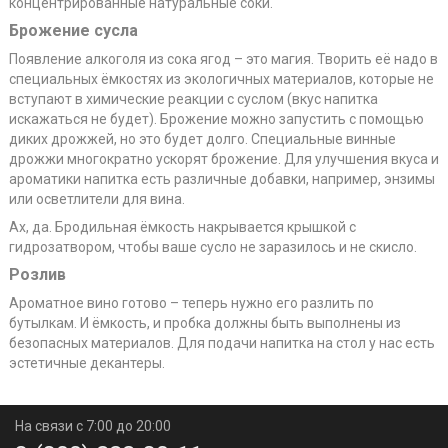
концентрированные натуральные соки.
Брожение сусла
Появление алкоголя из сока ягод – это магия. Творить её надо в
специальных ёмкостях из экологичных материалов, которые не
вступают в химические реакции с суслом (вкус напитка
искажаться не будет). Брожение можно запустить с помощью
диких дрожжей, но это будет долго. Специальные винные
дрожжи многократно ускорят брожение. Для улучшения вкуса и
ароматики напитка есть различные добавки, например, энзимы
или осветлители для вина.
Ах, да. Бродильная ёмкость накрывается крышкой с
гидрозатвором, чтобы ваше сусло не заразилось и не скисло.
Розлив
Ароматное вино готово – теперь нужно его разлить по
бутылкам. И ёмкость, и пробка должны быть выполнены из
безопасных материалов. Для подачи напитка на стол у нас есть
эстетичные декантеры.
На связи с 7:00 до 20:00