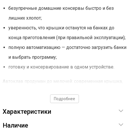
безупречные домашние консервы быстро и без
лишних хлопот;
уверенность, что крышки останутся на банках до
конца приготовления (при правильной эксплуатации);
полную автоматизацию — достаточно загрузить банки
и выбрать программу;
готовку и консервирование в одном устройстве.
Автоклав продуман до мелочей: современная крышка,
чёткая геометрия корпуса и лаконичный дизайн
Подробнее
позволяют ему органично смотреться даже на самой
стильной кухне.
Характеристики
Наличие
Подробнее о возможностях Wein 2М — ниже.