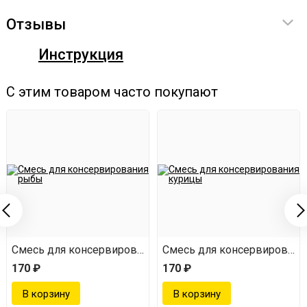
Отзывы
Фиксация крышки за 1 секунду
Инструкция
Один поворот — и автоклав готов к работе
С этим товаром часто покупают
Быстрая и надёжная фиксация —
без лишних
движений
Автоклав оснащён байонетным соединением:
одно
движение — и крышка надёжно зафиксирована.
Смесь для консервирования рыбы
Смесь для консервировани
Никаких рым-болтов и гаек — больше не нужно тратить
170 ₽
170 ₽
время и силы на установку.