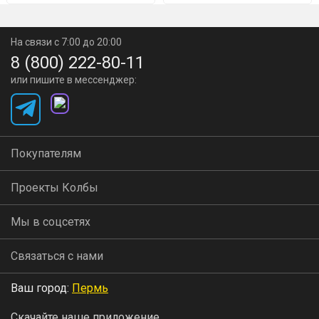
Крышка толщиной 3 мм выполнена из прочной стали
—
она не деформируется даже при избыточном
На связи с 7:00 до 20:00
давлении. Края крышки плотно входят в пазы с
8 (800) 222-80-11
или пишите в мессенджер:
силиконовым уплотнением, обеспечивая абсолютную
герметичность и исключая риск стравливания.
А благодаря автоматическому выходу на рабочий режим
Покупателям
при готовке «на пару» процесс становится максимально
Проекты Колбы
простым и безопасным.
Мы в соцсетях
Умный клапан продувки стравит воздух без вашего
участия
Связаться с нами
Ваш город:
Пермь
Скачайте наше приложение