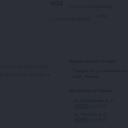
4
Акции на этот товар
матической перегонке
тору легко, быстро и
Магазины в Перми
ул. Куйбышева, д. 71
до 19:00
открыто
ул. Уинская, д. 5
до 19:00
открыто