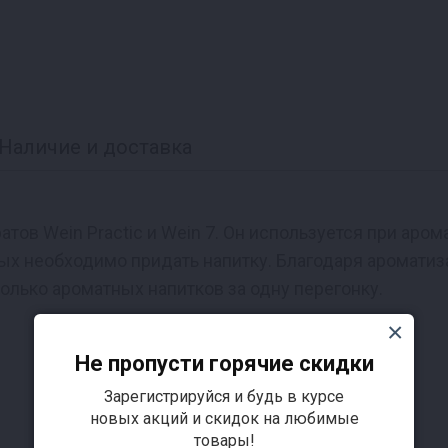
Наличие и доставка
тов Wein Practic и Wein 7. Он используется при аро
рых необходимо придать напитку. Благодаря ароматиза
олько ароматных напитков за одну перегонку.
Не пропусти горячие скидки
Зарегистрируйся и будь в курсе
новых акций и скидок на любимые
товары!