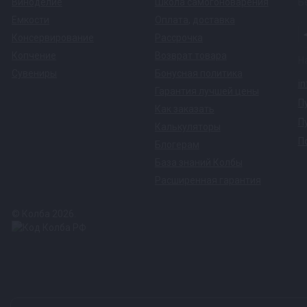
Виноделие
Школа самогоноварения
Б
Емкости
Оплата
,
доставка
Консервирование
Рассрочка
Копчение
Возврат товара
Н
Сувениры
Бонусная политика
i
Гарантия лучшей цены
П
Как заказать
П
Калькуляторы
П
Блогерам
База знаний Колбы
Расширенная гарантия
© Колба 2026.
Вся представленная на сайте информация, касающаяся техничес