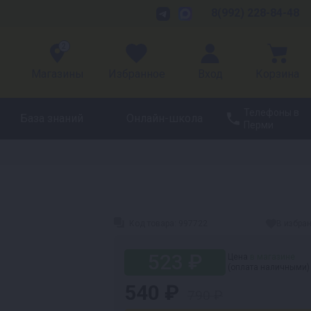
8(992) 228-84-48
2
Магазины
Избранное
Вход
Корзина
Телефоны в
База знаний
Онлайн-школа
Перми
Код товара:
997722
В избра
523 ₽
Цена
в магазине
(оплата наличными)
540 ₽
790 ₽