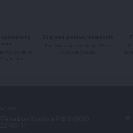
и доставка по
Бонусная система лояльности
Г
оссии
Кэшбек на карту Колба до 10% на
Мы
нах Колба или мы
следующий заказ.
воз
й, курьером.
онтакты
8 (800)
22-80-11