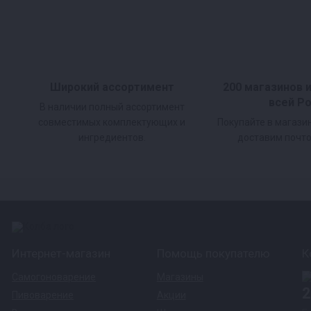
Широкий ассортимент
200 магазинов 
всей Р
В наличии полный ассортимент
совместимых комплектующих и
Покупайте в магази
ингредиентов.
доставим почто
Интернет-магазин
Помощь покупателю
К
Самогоноварение
Магазины
2
Пивоварение
Акции