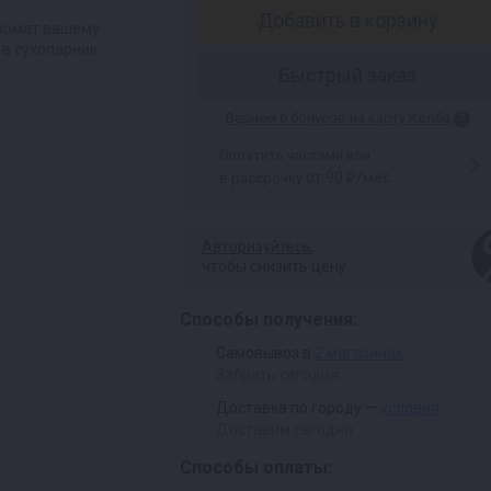
Добавить в корзину
ромат вашему
 в сухопарник
Быстрый заказ
Вернем 6 бонусов на карту Колба
Оплатить частями или
от 90 ₽/мес
в рассрочку
Авторизуйтесь
,
чтобы снизить цену
Способы получения:
Самовывоз в
2 магазинах
Забрать сегодня
Доставка по городу —
условия
Доставим сегодня
Способы оплаты: