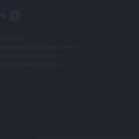
есплатно по всей России
апишите нам
nfo@kolba.ru
убличная оферта по продаже товаров
убличная оферта по ремонту
олитика конфиденциальности
ких характеристик, наличия на складе, стоимости товаров, носи