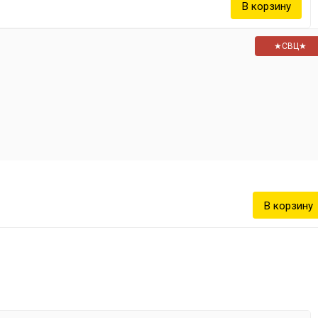
★СВЦ★