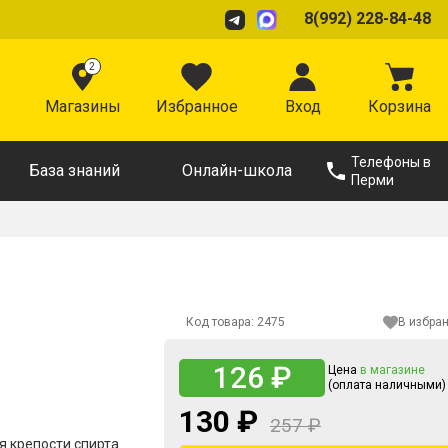
8(992) 228-84-48
2
Магазины
Избранное
Вход
Корзина
Телефоны в
База знаний
Онлайн-школа
Перми
Код товара:
2475
В избра
126 ₽
Цена
в магазине
(оплата наличными)
130 ₽
257 ₽
 крепости спирта.