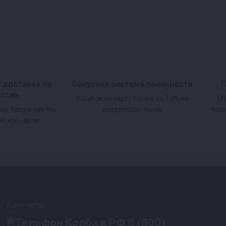
и доставка по
Бонусная система лояльности
Г
оссии
Кэшбек на карту Колба до 10% на
Мы
нах Колба или мы
следующий заказ.
воз
й, курьером.
Контакты
8 (800)