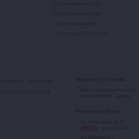
3
Акции на этот товар
м краном. Капельник
 надо ждать, когда
Реклама
Магазины в Перми
ул. Куйбышева, д. 71
— откроется в чт
закрыто
ул. Уинская, д. 5