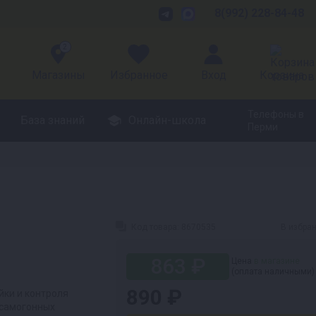
8(992) 228-84-48
2
Магазины
Избранное
Вход
Корзина
Телефоны в
База знаний
Онлайн-школа
Перми
Код товара:
8670535
В избра
863 ₽
Цена
в магазине
(оплата наличными)
890 ₽
йки и контроля
 самогонных