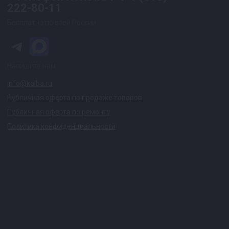
222-80-11
Бесплатно по всей России
Напишите нам
info@kolba.ru
Публичная оферта по продаже товаров
Публичная оферта по ремонту
Политика конфиденциальности