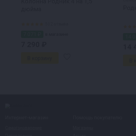
Колонна Родник 4 на 1,5
Родн
дюйма
5 |
2 отзыва
7 071 ₽
в магазине
14 0
7 290 ₽
14 
Интернет-магазин
Помощь покупателю
Самогоноварение
Магазины
Пивоварение
Акции