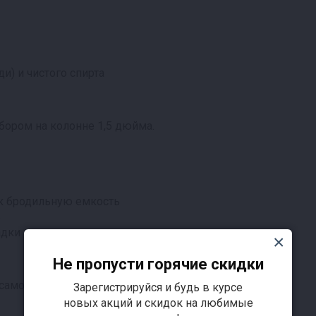
и) и чистого спирта
бором на колонне 1,5 дюйма.
ак бродильную емкость
ь
адки
Не пропусти горячие скидки
самогонных аппаратов: удобный, мощный и умный.
Зарегистрируйся и будь в курсе
новых акций и скидок на любимые