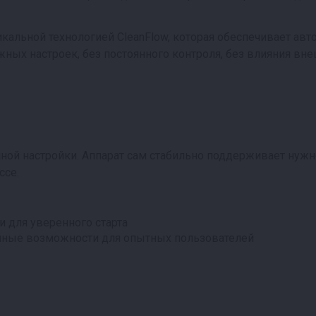
уникальной технологией CleanFlow, которая обеспечивает а
жных настроек, без постоянного контроля, без влияния вн
учной настройки. Аппарат сам стабильно поддерживает ну
ссе.
 для уверенного старта
нные возможности для опытных пользователей