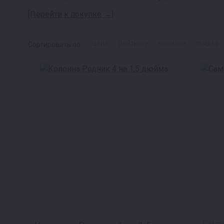
[Перейти к покупке →]
цене
рейтингу
новизне
скидке
Сортировать по:
Само