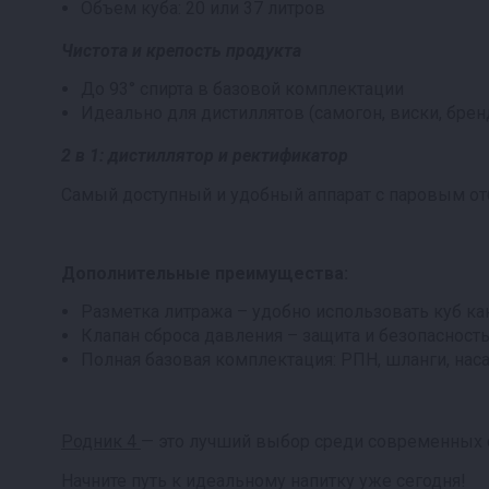
Объем куба: 20 или 37 литров
Чистота и крепость продукта
До 93° спирта в базовой комплектации
Идеально для дистиллятов (самогон, виски, бренд
2 в 1: дистиллятор и ректификатор
Самый доступный и удобный аппарат с паровым от
Дополнительные преимущества:
Разметка литража – удобно использовать куб к
Клапан сброса давления – защита и безопасност
Полная базовая комплектация: РПН, шланги, нас
Родник 4
— это лучший выбор среди современных 
Начните путь к идеальному напитку уже сегодня!