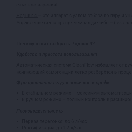
самогоноварении!
Родник 4
— это аппарат с узлом отбора по пару и 
Управление стало проще, чем когда-либо – без сло
Почему стоит выбрать Родник 4?
Удобство и простота использования
Автоматическая система CleanFlow избавляет от р
начинающий самогонщик легко разберётся в проце
Функциональность для новичков и профи
В стабильном режиме – максимум автоматизации
В ручном режиме – полный контроль и расшире
Производительность
Первая перегонка: до 6 л/час
Ректификация: до 1,2 л/час