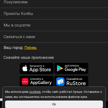
Покупателям
Проекты Колбы
Мы в соцсетях
Связаться с нами
Ваш город:
Пермь
Скачайте наше приложение
Мы используем
cookies
, чтобы сайт работал лучше. Оставаясь с
2026 © Колба
нами, вы соглашаетесь на использование файлов куки.
250 ₽
Ok
Вы принимаете условия политики в отношении обработки
персональных данных
каждый раз, когда оставляете свои данные в
В корзину