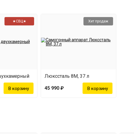
★СВЦ★
Хит продаж
двухкамерный
Люкссталь 8М, 37 л
45 990 ₽