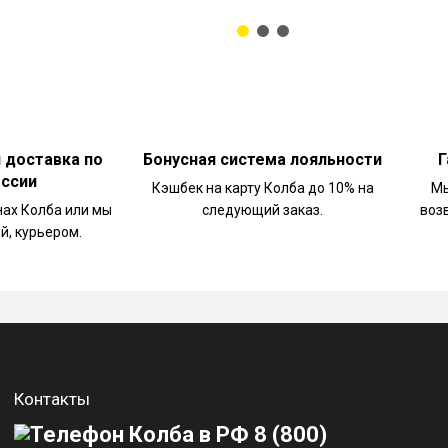
и доставка по
Бонусная система лояльности
Г
оссии
Кэшбек на карту Колба до 10% на
Мы
нах Колба или мы
следующий заказ.
воз
й, курьером.
Контакты
8 (800)