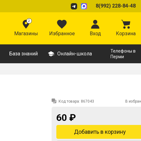
8(992) 228-84-48
2
Магазины
Избранное
Вход
Корзина
Телефоны в
База знаний
Онлайн-школа
Перми
Код товара:
867043
В избра
60 ₽
Добавить в корзину