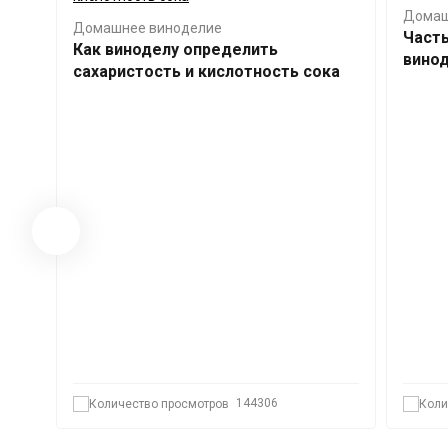
Домаш
Домашнее виноделие
Част
Как виноделу определить
вино
сахаристость и кислотность сока
144306