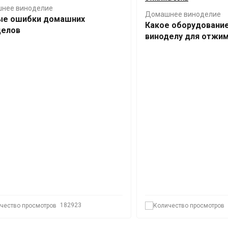
нее виноделие
Домашнее виноделие
ые ошибки домашних
Какое оборудовани
делов
виноделу для отжим
182923